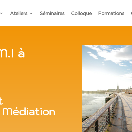
Ateliers
Séminaires
Colloque
Formations
M.I à
t
 Médiation