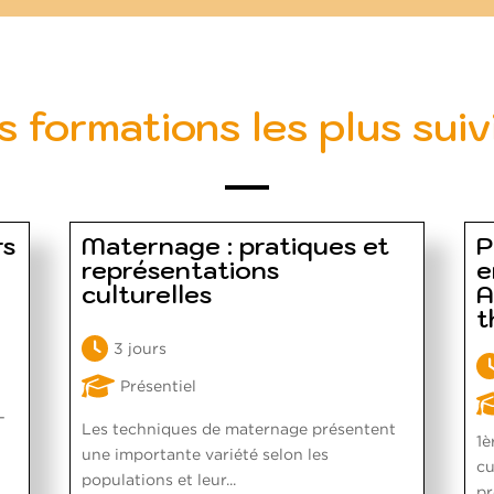
s formations les plus suiv
rs
Maternage : pratiques et
P
représentations
e
culturelles
A
t
3 jours
Présentiel
-
Les techniques de maternage présentent
1è
n
une importante variété selon les
cu
populations et leur...
pr