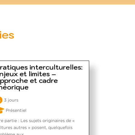
ies
ratiques interculturelles:
njeux et limites –
pproche et cadre
héorique
3 jours
Présentiel
re partie : Les sujets originaires de «
ltures autres » posent, quelquefois
oblème aux...