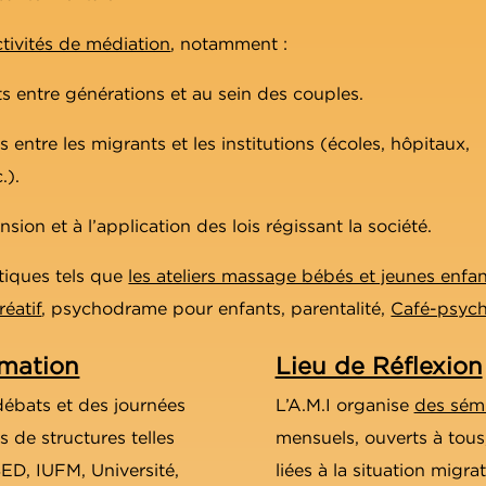
tivités de médiation
, notamment :
its entre générations et au sein des couples.
s entre les migrants et les institutions (écoles, hôpitaux,
.).
sion et à l’application des lois régissant la société.
atiques tels que
les ateliers massage bébés et jeunes enfa
éatif
, psychodrame pour enfants, parentalité,
Café-psyc
rmation
Lieu de Réflexion
ébats et des journées
L’A.M.I organise
des sémi
 de structures telles
mensuels, ouverts à tous,
ED, IUFM, Université,
liées à la situation migr