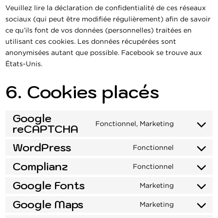
Veuillez lire la déclaration de confidentialité de ces réseaux
sociaux (qui peut être modifiée régulièrement) afin de savoir
ce qu’ils font de vos données (personnelles) traitées en
utilisant ces cookies. Les données récupérées sont
anonymisées autant que possible. Facebook se trouve aux
États-Unis.
6. Cookies placés
Google
Fonctionnel, Marketing
reCAPTCHA
Consent
to
WordPress
Fonctionnel
service
Consent
google-
Complianz
to
Fonctionnel
Consent
recaptcha
service
Google Fonts
to
Marketing
wordpress
Consent
service
Google Maps
to
Marketing
complianz
Consent
service