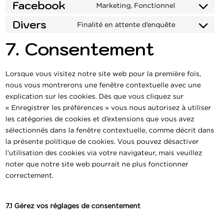
Facebook
to
Marketing, Fonctionnel
google-
Consent
service
fonts
Divers
to
Finalité en attente d’enquête
google-
Consent
service
maps
7. Consentement
to
facebook
service
divers
Lorsque vous visitez notre site web pour la première fois,
nous vous montrerons une fenêtre contextuelle avec une
explication sur les cookies. Dès que vous cliquez sur
« Enregistrer les préférences » vous nous autorisez à utiliser
les catégories de cookies et d’extensions que vous avez
sélectionnés dans la fenêtre contextuelle, comme décrit dans
la présente politique de cookies. Vous pouvez désactiver
l’utilisation des cookies via votre navigateur, mais veuillez
noter que notre site web pourrait ne plus fonctionner
correctement.
7.1 Gérez vos réglages de consentement