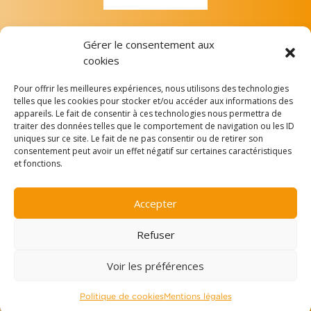
Gérer le consentement aux
cookies
Pour offrir les meilleures expériences, nous utilisons des technologies
telles que les cookies pour stocker et/ou accéder aux informations des
appareils. Le fait de consentir à ces technologies nous permettra de
Depuis le 7 juillet 2023, L’A.M.I est certifiée conformément
traiter des données telles que le comportement de navigation ou les ID
aux exigences du Référentiel National de Certification
uniques sur ce site. Le fait de ne pas consentir ou de retirer son
Qualité des organismes mentionnés à l’article L.6351-1 du
consentement peut avoir un effet négatif sur certaines caractéristiques
Code du travail. La certification qualité a été délivrée au titre
et fonctions.
de la ou des catégories d’actions suivantes : actions de
formation. (
Voir le certificat
) Organisme référencé au
Accepter
Datadock et conforme aux critères qualité des OPCO.
Refuser
Voir les préférences
2026 A.M.I, Accompagnement psychologique et médiation
interculturelle©
Politique de cookies
Mentions légales