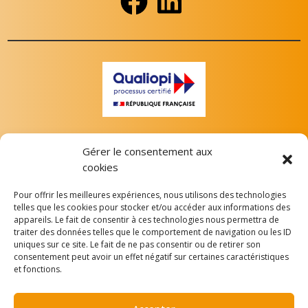
Gérer le consentement aux
cookies
Pour offrir les meilleures expériences, nous utilisons des technologies
telles que les cookies pour stocker et/ou accéder aux informations des
appareils. Le fait de consentir à ces technologies nous permettra de
Depuis le 7 juillet 2023, L’A.M.I est certifiée conformément
traiter des données telles que le comportement de navigation ou les ID
aux exigences du Référentiel National de Certification
uniques sur ce site. Le fait de ne pas consentir ou de retirer son
Qualité des organismes mentionnés à l’article L.6351-1 du
consentement peut avoir un effet négatif sur certaines caractéristiques
et fonctions.
Code du travail. La certification qualité a été délivrée au titre
de la ou des catégories d’actions suivantes : actions de
formation. (
Voir le certificat
) Organisme référencé au