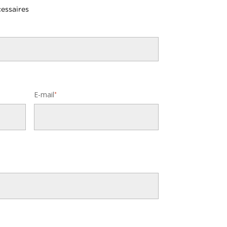
essaires
E-mail
*