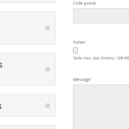
Code postal
Fichier
Taille max. des fichiers : 128 MB
s
Message
*
s