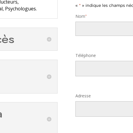
ducteurs,
«
*
» indique les champs néc
al, Psychologues.
Nom
*
cès
Nom
Téléphone
Adresse
a