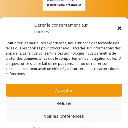
Gérer le consentement aux
cookies
Pour offrir les meilleures expériences, nous utilisons des technologies
telles que les cookies pour stocker et/ou accéder aux informations des
appareils. Le fait de consentir à ces technologies nous permettra de
Depuis le 7 juillet 2023, L’A.M.I est certifiée conformément
traiter des données telles que le comportement de navigation ou les ID
aux exigences du Référentiel National de Certification
uniques sur ce site. Le fait de ne pas consentir ou de retirer son
Qualité des organismes mentionnés à l’article L.6351-1 du
consentement peut avoir un effet négatif sur certaines caractéristiques
Code du travail. La certification qualité a été délivrée au titre
et fonctions.
de la ou des catégories d’actions suivantes : actions de
formation. (
Voir le certificat
) Organisme référencé au
Accepter
Datadock et conforme aux critères qualité des OPCO.
Refuser
Voir les préférences
2026 A.M.I, Accompagnement psychologique et médiation
interculturelle©